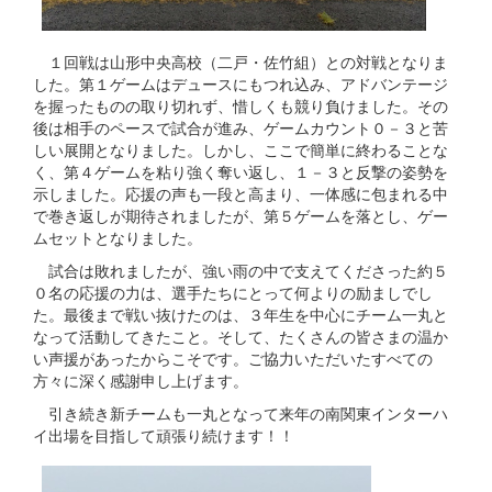
１回戦は山形中央高校（二戸・佐竹組）との対戦となりま
した。第１ゲームはデュースにもつれ込み、アドバンテージ
を握ったものの取り切れず、惜しくも競り負けました。その
後は相手のペースで試合が進み、ゲームカウント０－３と苦
しい展開となりました。しかし、ここで簡単に終わることな
く、第４ゲームを粘り強く奪い返し、１－３と反撃の姿勢を
示しました。応援の声も一段と高まり、一体感に包まれる中
で巻き返しが期待されましたが、第５ゲームを落とし、ゲー
ムセットとなりました。
試合は敗れましたが、強い雨の中で支えてくださった約５
０名の応援の力は、選手たちにとって何よりの励ましでし
た。最後まで戦い抜けたのは、３年生を中心にチーム一丸と
なって活動してきたこと。そして、たくさんの皆さまの温か
い声援があったからこそです。ご協力いただいたすべての
方々に深く感謝申し上げます。
引き続き新チームも一丸となって来年の南関東インターハ
イ出場を目指して頑張り続けます！！