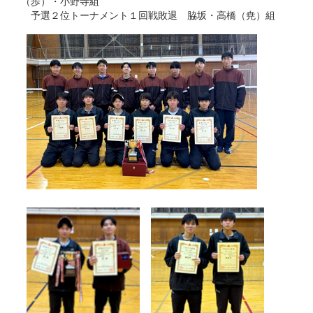
（歩）・小野寺組
予選２位トーナメント１回戦敗退 脇坂・高橋（尭）組