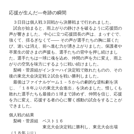
応援が生んだ―奇跡の瞬間
３日目は個人戦３回戦から決勝戦まで行われました。
試合が始まると、雨上がりの静けさを破るように応援団の
声が響きました。 中心に立つ応援団長の声は、まっすぐで、
強くて、揺るぎなくて―― その声が選手たちの胸に届くた
び、迷いは消え、前へ進む力が湧き上がりました。保護者や
卒業生の皆さまの声援も、選手たちの背中を押し続けまし
た。選手たちは一球に魂を込め、仲間の声を力に変え、雨上
がりの空気を味方にするように戦い続けました。
梨崎・菅原組がインターハイ決定戦で敗れたものの、その
後の東北大会決定戦２試合を戦い勝利しました。
最後はファイナルゲーム１－５からの劇的な逆転劇を演
じ、「１８年ぶりの東北大会進出」を決めました。惜しくも
敗れた選手たちも最後の１球まで諦めず、仲間を信じ、応援
を力に変え、応援する者の心に響く感動の試合をすることが
できました。
個人戦の結果
梨崎・菅原組 ベスト１６
東北大会決定戦に勝利し、東北大会出場
（１８年ぶり）