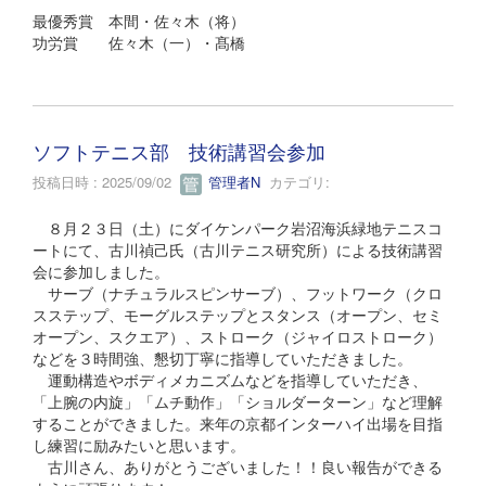
最優秀賞 本間・佐々木（将）
功労賞 佐々木（一）・髙橋
ソフトテニス部 技術講習会参加
投稿日時 : 2025/09/02
管理者N
カテゴリ:
８月２３日（土）にダイケンパーク岩沼海浜緑地テニスコ
ートにて、古川禎己氏（古川テニス研究所）による技術講習
会に参加しました。
サーブ（ナチュラルスピンサーブ）、フットワーク（クロ
スステップ、モーグルステップとスタンス（オープン、セミ
オープン、スクエア）、ストローク（ジャイロストローク）
などを３時間強、懇切丁寧に指導していただきました。
運動構造やボディメカニズムなどを指導していただき、
「上腕の内旋」「ムチ動作」「ショルダーターン」など理解
することができました。来年の京都インターハイ出場を目指
し練習に励みたいと思います。
古川さん、ありがとうございました！！良い報告ができる