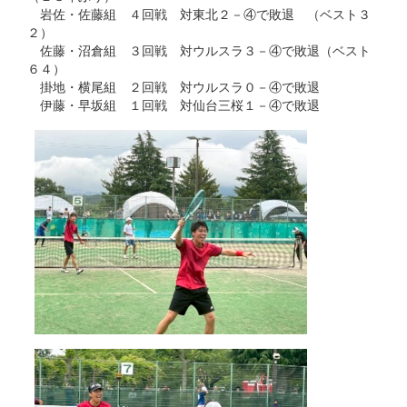
岩佐・佐藤組 ４回戦 対東北２－④で敗退 （ベスト３
２）
佐藤・沼倉組 ３回戦 対ウルスラ３－④で敗退（ベスト
６４）
掛地・横尾組 ２回戦 対ウルスラ０－④で敗退
伊藤・早坂組 １回戦 対仙台三桜１－④で敗退