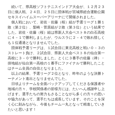
続いて、県高校ソフトテニスインドア大会が、１２月２３
日に個人戦、２４日、２５日に団体戦が宮城県総合運動公園
セキスイハイムスーパーアリーナにて開催されました。
個人戦において、岩佐・佐藤（桜）組が予選リーグ１勝１
敗（第２位）、梨崎・菅原組が２敗（第３位）という結果で
した。岩佐・佐藤（桜）組は県新人大会ベスト８の白石高校
に４－１で勝利しましたが、ウルスラに２－４で敗れ惜しく
も１位通過となりませんでした。
団体戦予選リーグは、１試合目に東北高校と戦い０－３の
ストレート負け、２試合目、県新人大会ベスト８の仙台第一
高校に３－０で勝利しました。とくに３番手の佐藤（禅）・
掛地組が仙台第一高校の１番手にファイナルで勝利したこと
はチーム全員の自信となりました。
以上の結果、予選リーグ２位となり、昨年のような決勝ト
ーナメント進出となりませんでした。
日頃よりチームを全面バックアップしてくださる保護者や
地域の方々、学校関係者の皆様方には、たいへん感謝申し上
げます。選手たちの努力もさることながら多くの方々の思い
や協力があって、選手たちは成長しています。そのことを深
く心に刻みながら、今後もチーム一丸となって精進していき
たいと思います！