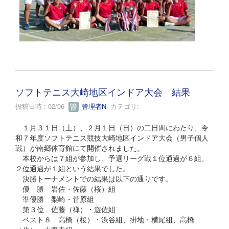
ソフトテニス大崎地区インドア大会 結果
投稿日時 : 02/06
管理者N
カテゴリ:
１月３１日（土）、２月１日（日）の二日間にわたり、令
和７年度ソフトテニス競技大崎地区インドア大会（男子個人
戦）が南郷体育館にて開催されました。
本校からは７組が参加し、予選リーグ戦１位通過が６組、
２位通過が１組という結果でした。
決勝トーナメントでの結果は以下の通りです。
優 勝 岩佐・佐藤（桜）組
準優勝 梨崎・菅原組
第３位 佐藤（禅）・遊佐組
ベスト８ 高橋（桜）・渋谷組、掛地・横尾組、高橋