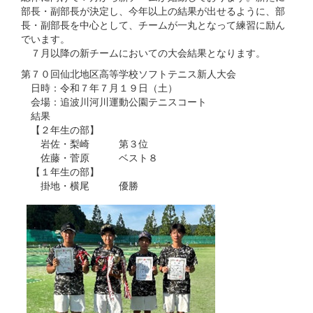
部長・副部長が決定し、今年以上の結果が出せるように、部
長・副部長を中心として、チームが一丸となって練習に励ん
でいます。
７月以降の新チームにおいての大会結果となります。
第７０回仙北地区高等学校ソフトテニス新人大会
日時：令和７年７月１９日（土）
会場：追波川河川運動公園テニスコート
結果
【２年生の部】
岩佐・梨崎 第３位
佐藤・菅原 ベスト８
【１年生の部】
掛地・横尾 優勝