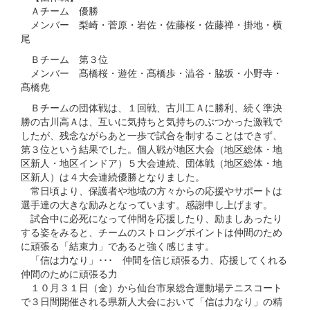
Ａチーム 優勝
メンバー 梨崎・菅原・岩佐・佐藤桜・佐藤禅・掛地・横
尾
Ｂチーム 第３位
メンバー 髙橋桜・遊佐・髙橋歩・澁谷・脇坂・小野寺・
髙橋尭
Ｂチームの団体戦は、１回戦、古川工Ａに勝利、続く準決
勝の古川高Ａは、互いに気持ちと気持ちのぶつかった激戦で
したが、残念ながらあと一歩で試合を制することはできず、
第３位という結果でした。個人戦が地区大会（地区総体・地
区新人・地区インドア）５大会連続、団体戦（地区総体・地
区新人）は４大会連続優勝となりました。
常日頃より、保護者や地域の方々からの応援やサポートは
選手達の大きな励みとなっています。感謝申し上げます。
試合中に必死になって仲間を応援したり、励ましあったり
する姿をみると、チームのストロングポイントは仲間のため
に頑張る「結束力」であると強く感じます。
「信は力なり」･･･ 仲間を信じ頑張る力、応援してくれる
仲間のために頑張る力
１０月３１日（金）から仙台市泉総合運動場テニスコート
で３日間開催される県新人大会において「信は力なり」の精