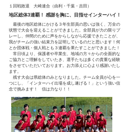
１回戦敗退 大崎連合（由利・千葉・吉田）
地区総体3連覇！ 感謝を胸に、目指せインターハイ！
最後の地区総体にかける３年生部員の思いは強く、万全の
状態で大会を迎えることができました。全部員が力の限りプ
レーし、仲間のために声をからしながら応援できたことが、
我がチームの強い結束力を証明しているのだと思います！何
とか団体戦・個人戦とも３連覇を果たすことができました！
常日頃より、保護者や卒業生、地域の方々からの全面的な
ご協力とご理解をしていたき、選手たちは多くの貴重な経験
をさせていただいております。お力添えに心より感謝いたし
ます。
残す大会は県総体のみとなりました。チーム全員が心を一
つにし、「インターハイ出場を成し遂げる！」という強い信
念で挑みます！ 信は力なり！！