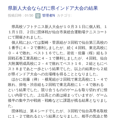
県新人大会ならびに県インドア大会の結果
投稿日時 : 01/30
管理者N
カテゴリ:
県高校ソフトテニス新人大会が１０月３１日に個人戦、１
１月１日、２日に団体戦が仙台市泉総合運動場テニスコート
にて開催されました。
個人戦においては梨崎・菅原組が３回戦で仙台第三高校の
１番手に４－２で勝利しましたが、続く４回戦、東北高校に
０－４で敗れ、ベスト１６でした。岩佐・佐藤（桜）組も３
回戦石巻工業高校に４－１で勝利しましたが、４回戦、仙台
大附属明成高校に２－４で敗れてベスト１６、２組ともにベ
スト８まであと一歩という結果でした。以上の結果から２組
が県インドア大会への出場権を得ることとなりました。
ほかに佐藤（禅）・横尾組が２回戦で東北高校に１－４で
敗れ、掛地・渋谷組も２回戦で東北高校に１－４で敗れる
という結果でした。競り合うもののゲームを取り切れずに惜
しい内容でした。上位高との差は縮まっていますが、ゲーム
後半の集中力や戦術・戦略などに課題が残る結果となりまし
た。
団体戦は、第４シードでしたが、３回戦で仙台高専名取校
に１－２で敗れるという結果となりました。相手の気迫と勢