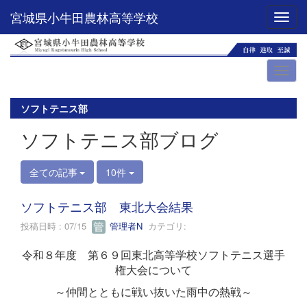
宮城県小牛田農林高等学校
Toggl
ソフトテニス部
ソフトテニス部ブログ
全ての記事
10件
ソフトテニス部 東北大会結果
投稿日時 : 07/15
管理者N
カテゴリ:
令和８年度 第６９回東北高等学校ソフトテニス選手
権大会について
～仲間とともに戦い抜いた雨中の熱戦～