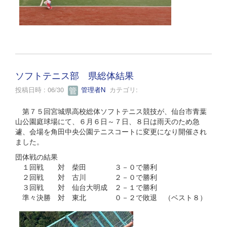
ソフトテニス部 県総体結果
投稿日時 : 06/30
管理者N
カテゴリ:
第７５回宮城県高校総体ソフトテニス競技が、仙台市青葉
山公園庭球場にて、６月６日～７日、８日は雨天のため急
遽、会場を角田中央公園テニスコートに変更になり開催され
ました。
団体戦の結果
１回戦 対 柴田 ３－０で勝利
２回戦 対 古川 ２－０で勝利
３回戦 対 仙台大明成 ２－１で勝利
準々決勝 対 東北 ０－２で敗退 （ベスト８）