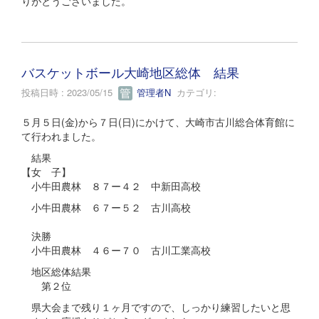
りがとうございました。
バスケットボール大崎地区総体 結果
投稿日時 : 2023/05/15
管理者N
カテゴリ:
５月５日(金)から７日(日)にかけて、大崎市古川総合体育館に
て行われました。
結果
【女 子】
小牛田農林 ８７ー４２ 中新田高校
小牛田農林 ６７ー５２ 古川高校
決勝
小牛田農林 ４６ー７０ 古川工業高校
地区総体結果
第２位
県大会まで残り１ヶ月ですので、しっかり練習したいと思