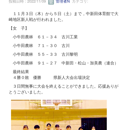
投稿日時 : 2022/11/09
管理者N
カテゴリ:
１１月３日（木）から５日（土）まで，中新田体育館で大
崎地区新人戦が行われました。
【女 子】
小牛田農林 ６１－３４ 古川工業
小牛田農林 ７１－３０ 古川
小牛田農林 ５５－３３ 古川黎明
小牛田農林 ９１－２７ 中新田・松山・加美農（連合）
最終結果
４勝０敗 優勝 県新人大会出場決定
３日間無事に大会を終えることができました。応援ありが
とうございました。