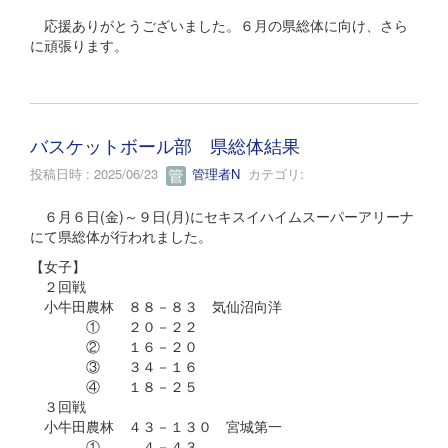
応援ありがとうございました。６月の県総体に向け、さら
に頑張ります。
バスケットボール部 県総体結果
投稿日時 : 2025/06/23
管理者N
カテゴリ:
６月６日(金)～９日(月)にセキスイハイムスーパーアリーナ
にて県総体が行われました。
【女子】
２回戦
小牛田農林 ８８－８３ 気仙沼向洋
① ２０－２２
② １６－２０
③ ３４－１６
④ １８－２５
３回戦
小牛田農林 ４３－１３０ 宮城第一
① ４－４３