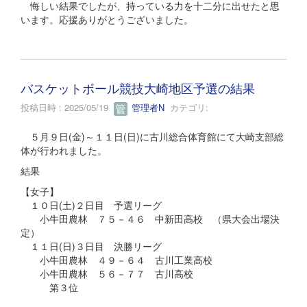
悔しい結果でしたが、持っている力を十二分に出せたと思
います。応援ありがとうございました。
バスケットボール競技大崎地区予選の結果
投稿日時 : 2025/05/19
管理者N
カテゴリ:
５月９日(金)～１１日(日)に古川総合体育館にて大崎支部総
体が行われました。
結果
【女子】
１０日(土)２日目 予選リーグ
小牛田農林 ７５－４６ 中新田高校 （県大会出場決
定）
１１日(日)３日目 決勝リーグ
小牛田農林 ４９－６４ 古川工業高校
小牛田農林 ５６－７７ 古川高校
第３位