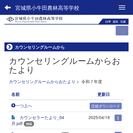
宮城県小牛田農林高等学校
Toggl
カウンセリングルームから
カウンセリングルームからお
たより
カウンセリングルームからおたより
>
令和７年度
名前
更新日
一つ上へ
圧縮ダウンロード
カウンセラーたより_04
2025/04/18
月.pdf
366