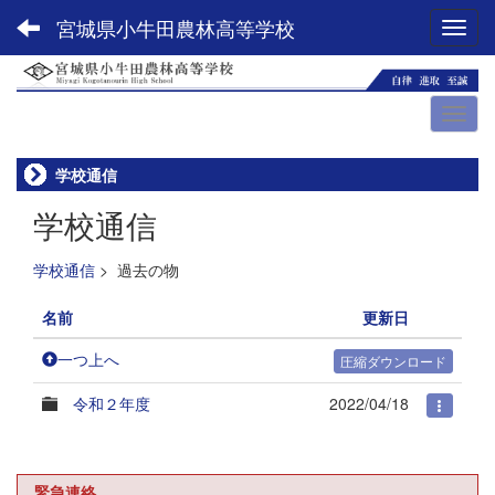
宮城県小牛田農林高等学校
Toggl
学校通信
学校通信
学校通信
>
過去の物
名前
更新日
一つ上へ
圧縮ダウンロード
令和２年度
2022/04/18
緊急連絡