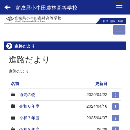
宮城県小牛田農林高等学校
Toggl
進路だより
進路だより
進路だより
名前
更新日
過去の物
2020/04/22
令和６年度
2024/04/16
令和７年度
2025/04/07
令和８年度
06/29