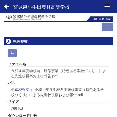
宮城県小牛田農林高等学校
Toggl
県外視察
ファイル名
令和４年度学校自主研修事業（特色ある学校づくり）によ
る先進校視察および報告.pdf
パス
先進校視察
>
令和４年度学校自主研修事業（特色ある学
校づくり）による先進校視察および報告.pdf
サイズ
768 KB
ダウンロード回数