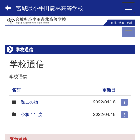
宮城県小牛田農林高等学校
Toggl
学校通信
学校通信
学校通信
名前
更新日
過去の物
2022/04/18
令和４年度
2022/04/18
緊急連絡