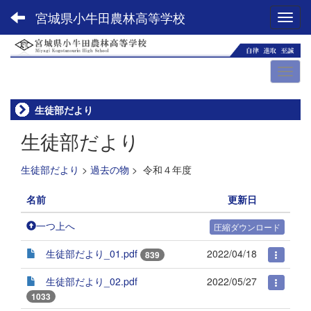
宮城県小牛田農林高等学校
Toggl
生徒部だより
生徒部だより
生徒部だより
>
過去の物
>
令和４年度
名前
更新日
一つ上へ
圧縮ダウンロード
生徒部だより_01.pdf
2022/04/18
839
生徒部だより_02.pdf
2022/05/27
1033