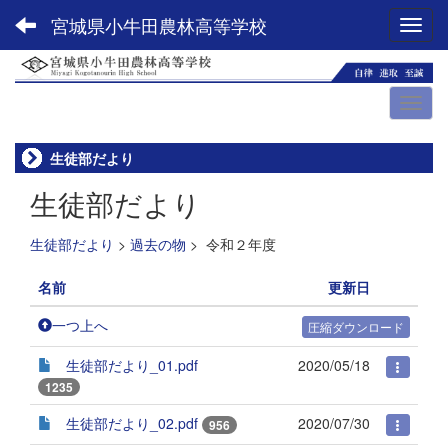
宮城県小牛田農林高等学校
Toggl
生徒部だより
生徒部だより
生徒部だより
>
過去の物
>
令和２年度
名前
更新日
一つ上へ
圧縮ダウンロード
生徒部だより_01.pdf
2020/05/18
1235
生徒部だより_02.pdf
2020/07/30
956