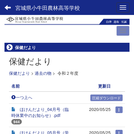
宮城県小牛田農林高等学校
Toggl
保健だより
保健だより
保健だより
>
過去の物
>
令和２年度
名前
更新日
一つ上へ
圧縮ダウンロード
ほけんだより_04月号（臨
2020/05/25
時休業中のお知らせ）.pdf
944
ほけんだより_05月号（学
2020/05/25