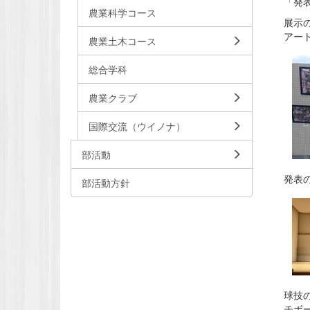
「発
農業科学コース
展示
アー
農業土木コース
総合学科
農業クラブ
国際交流（ウイノナ）
部活動
発表
部活動方針
球技
チボ