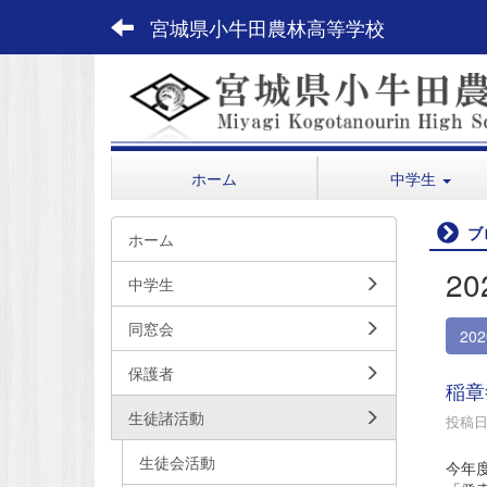
宮城県小牛田農林高等学校
ホーム
中学生
ブ
ホーム
2
中学生
同窓会
20
保護者
稲章
生徒諸活動
投稿日時
生徒会活動
今年