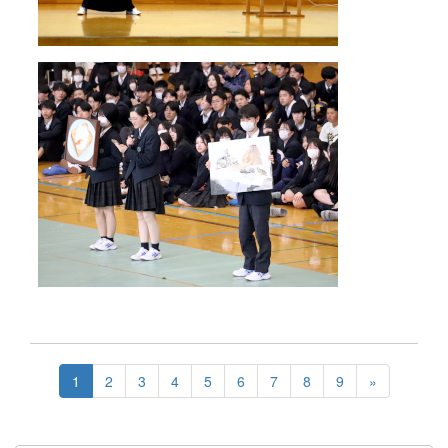
1
2
3
4
5
6
7
8
9
»