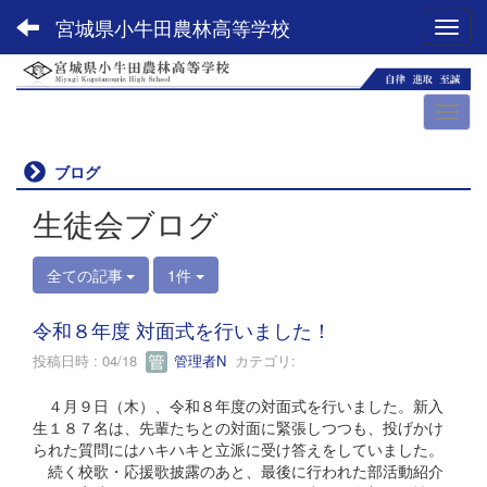
宮城県小牛田農林高等学校
Toggl
ブログ
生徒会ブログ
全ての記事
1件
令和８年度 対面式を行いました！
投稿日時 : 04/18
管理者N
カテゴリ:
４月９日（木）、令和８年度の対面式を行いました。新入
生１８７名は、先輩たちとの対面に緊張しつつも、投げかけ
られた質問にはハキハキと立派に受け答えをしていました。
続く校歌・応援歌披露のあと、最後に行われた部活動紹介